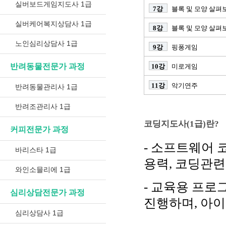
실버보드게임지도사 1급
7강
블록 및 모양 살펴
실버케어복지상담사 1급
8강
블록 및 모양 살펴
노인심리상담사 1급
9강
핑퐁게임
반려동물전문가 과정
10강
미로게임
11강
악기연주
반려동물관리사 1급
반려조관리사 1급
코딩지도사(1급)란?
커피전문가 과정
- 소프트웨어 
바리스타 1급
용력, 코딩관련
와인소믈리에 1급
- 교육용 프
심리상담전문가 과정
진행하며, 아
심리상담사 1급