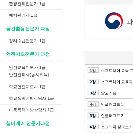
환경관리전문가 1급
예방관리사 1급
공간활용전문가 과정
정리수납전문가 1급
안전지도전문가 과정
안전교육지도사 1급
1강
소프트웨어 교육 교
안전관리사(동시취득)
2강
소프트웨어 교육과
학교안전지도사 1급
3강
알고리즘
학교폭력예방상담사 1급
4강
언플러그드 1
아동폭력예방상담사 1급
5강
언플러그드 2
실버케어 전문가과정
6강
스크래치 살펴보기