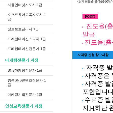
사물인터넷지도사 1급
소프트웨어교육지도사 1
POINT
급
진도율(출
정보보호관리사 1급
발급
프레젠테이션스피치 1급
진도율(출석
프레젠테이션전문가 1급
자격증 신청 참고사항
마케팅전문가 과정
자격증 발
SNS마케팅전문가 1급
자격증은 
방송SNS콘텐츠전문가 1
자격증 발
급
포함입니다
마케팅기획전문가 1급
수료증 발
인성교육전문가 과정
지]-[하단