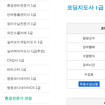
환경관리전문가 1급
코딩지도사 1급
반려동물관리사 1급
정리수납전문가 1급
코
와인소믈리에 1급
담당교수
실버보드게임지도사 1급
강의형태
실버케어지도사 1급[추천]
수업방식
CS강사 1급
강의시간
바리스타 1급
수강료
병원코디네이터 1급
무료수강신청
병원코디네이터CS 1급
환경전문가 과정