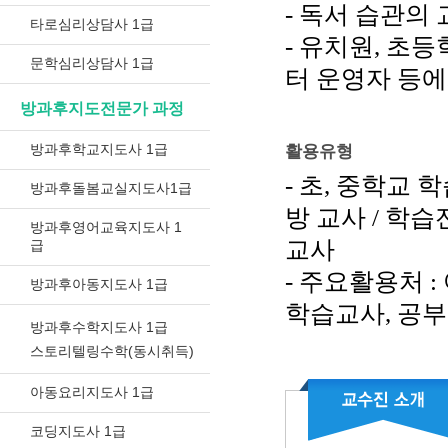
- 독서 습관의
타로심리상담사 1급
- 유치원, 초
문학심리상담사 1급
터 운영자 등
방과후지도전문가 과정
방과후학교지도사 1급
활용유형
- 초, 중학교
방과후돌봄교실지도사1급
방 교사 / 학
방과후영어교육지도사 1
교사
급
- 주요활용처 
방과후아동지도사 1급
학습교사, 공부
방과후수학지도사 1급
스토리텔링수학(동시취득)
아동요리지도사 1급
코딩지도사 1급