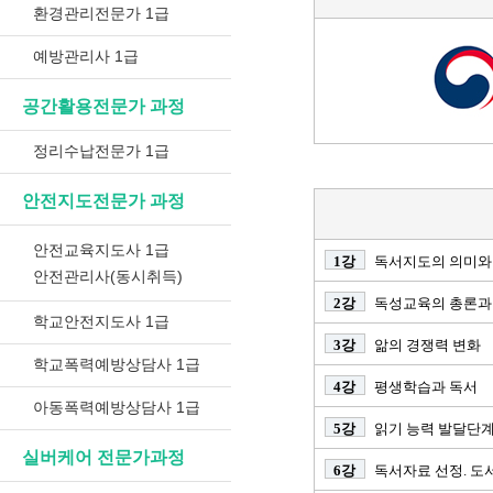
환경관리전문가 1급
예방관리사 1급
공간활용전문가 과정
정리수납전문가 1급
안전지도전문가 과정
안전교육지도사 1급
1강
독서지도의 의미와
안전관리사(동시취득)
2강
독성교육의 총론과 
학교안전지도사 1급
3강
앎의 경쟁력 변화
학교폭력예방상담사 1급
4강
평생학습과 독서
아동폭력예방상담사 1급
5강
읽기 능력 발달단
실버케어 전문가과정
6강
독서자료 선정. 도