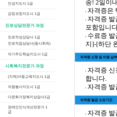
송! 2일이
인성지도사 1급
자격증은 
감정코칭지도사 1급
자격증 발
진로상담전문가 과정
포함입니다
수료증 발
진로적성상담사 1급
지]-[하단
진로직업상담사(동시취득)
자기주도학습지도사 1급
자격증 신청 및 비용 납
사회복지전문가 과정
자격증 신
(지역)아동교육지도사 1급
합니다.
자격증 발
자원봉사지도사 1급
다문화가정복지상담사1급
자격증 발급 소요기간
장애인인식개선전문가 1
자격증 발급
급