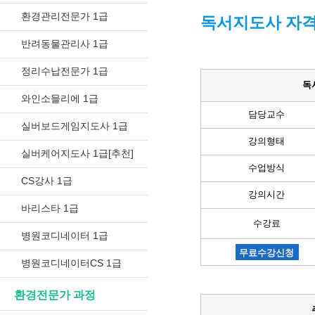
환경관리전문가 1급
독서지도사
자
반려동물관리사 1급
정리수납전문가 1급
독
와인소믈리에 1급
담당교수
실버보드게임지도사 1급
강의형태
실버케어지도사 1급[추천]
수업방식
CS강사 1급
강의시간
바리스타 1급
수강료
병원코디네이터 1급
무료수강신청
병원코디네이터CS 1급
환경전문가 과정