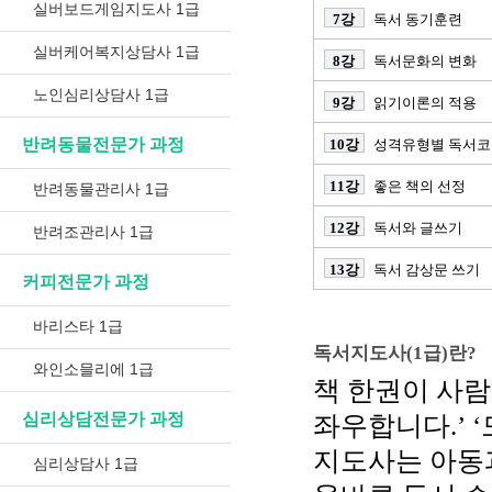
실버보드게임지도사 1급
7강
독서 동기훈련
실버케어복지상담사 1급
8강
독서문화의 변화
노인심리상담사 1급
9강
읽기이론의 적용
반려동물전문가 과정
10강
성격유형별 독서코
11강
좋은 책의 선정
반려동물관리사 1급
12강
독서와 글쓰기
반려조관리사 1급
13강
독서 감상문 쓰기
커피전문가 과정
바리스타 1급
독서지도사(1급)란?
와인소믈리에 1급
책 한권이 사람
심리상담전문가 과정
좌우합니다.’ 
지도사는 아동
심리상담사 1급