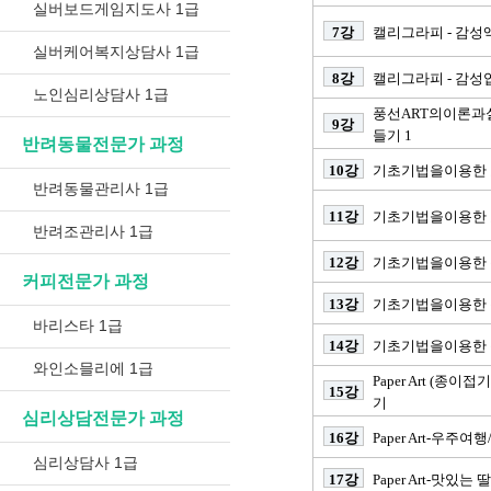
실버보드게임지도사 1급
7강
캘리그라피 - 감성
실버케어복지상담사 1급
8강
캘리그라피 - 감성
노인심리상담사 1급
풍선ART의이론과
9강
들기 1
반려동물전문가 과정
10강
기초기법을이용한 
반려동물관리사 1급
11강
기초기법을이용한 
반려조관리사 1급
12강
기초기법을이용한 
커피전문가 과정
13강
기초기법을이용한 
바리스타 1급
14강
기초기법을이용한 
와인소믈리에 1급
Paper Art (종이
15강
기
심리상담전문가 과정
16강
Paper Art-우주
심리상담사 1급
17강
Paper Art-맛있