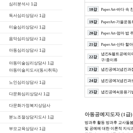
심리분석사 1급
18강
Paper Art-바다 
독서심리상담사 1급
19강
PaperArt-가을운
미술심리상담사 1급
20강
Paper Art-엄마 
음악심리상담사 1급
21강
Paper Art-산타
아동심리상담사 1급
냅킨&펠트공예의이
22강
구/종이류
아동미술심리상담사 1급
23강
냅킨공예2(냅킨과접
아동미술지도사(동시취득)
24강
냅킨공예3(냅킨과보
노인심리상담사 1급
25강
냅킨공예4(응용기법
다문화심리상담사 1급
다문화가정복지상담사
아동공예지도자 (1급)
분노조절상담지도사 1급
방과후 활동 방과후 교사돌봄
부모교육상담사 1급
및 공예에 대한 이론적 지식과