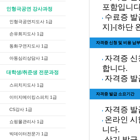
포함입니다
인형극공연 강사과정
수료증 발
인형극공연지도사 1급
지]-[하단
손유희지도사 1급
자격증 신청 및 비용 납
동화구연지도사 1급
자격증 신
아동심리상담사 1급
합니다.
대학생/취준생 전문과정
자격증 발
스피치지도사 1급
자격증 발급 소요기간
이미지메이킹스피치 1급
자격증 발급
CS강사 1급
온라인 시
쇼핑몰관리사 1급
니다.
빅데이터전문가 1급
상기 발급