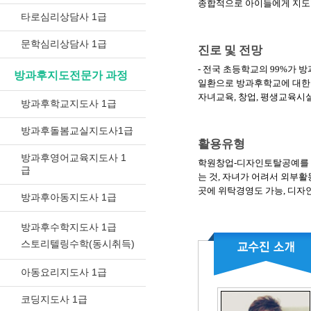
종합적으로 아이들에게 지도할
타로심리상담사 1급
문학심리상담사 1급
진로 및 전망
- 전국 초등학교의 99%가
방과후지도전문가 과정
일환으로 방과후학교에 대한 
자녀교육, 창업, 평생교육시
방과후학교지도사 1급
방과후돌봄교실지도사1급
활용유형
방과후영어교육지도사 1
학원창업-디자인토탈공예를 진
급
는 것, 자녀가 어려서 외부
곳에 위탁경영도 가능, 디
방과후아동지도사 1급
방과후수학지도사 1급
스토리텔링수학(동시취득)
아동요리지도사 1급
코딩지도사 1급