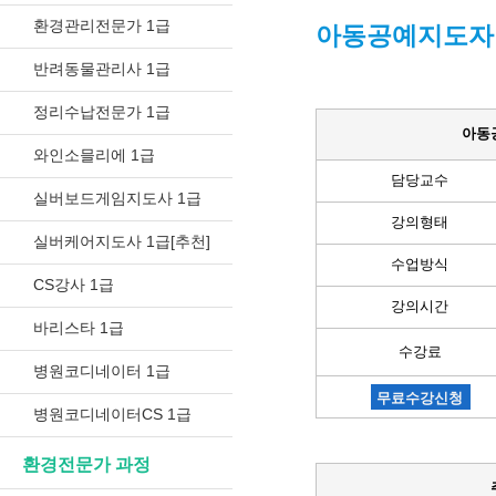
환경관리전문가 1급
아동공예지도자 
반려동물관리사 1급
정리수납전문가 1급
아동
와인소믈리에 1급
담당교수
실버보드게임지도사 1급
강의형태
실버케어지도사 1급[추천]
수업방식
CS강사 1급
강의시간
바리스타 1급
수강료
병원코디네이터 1급
무료수강신청
병원코디네이터CS 1급
환경전문가 과정