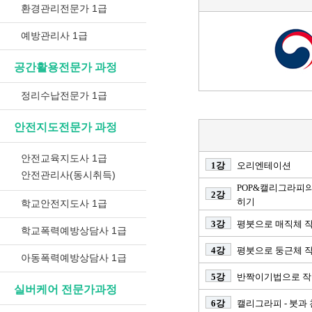
환경관리전문가 1급
예방관리사 1급
공간활용전문가 과정
정리수납전문가 1급
안전지도전문가 과정
안전교육지도사 1급
1강
오리엔테이션
안전관리사(동시취득)
POP&캘리그라피
2강
히기
학교안전지도사 1급
3강
평붓으로 매직체 
학교폭력예방상담사 1급
4강
평붓으로 둥근체 
아동폭력예방상담사 1급
5강
반짝이기법으로 작
실버케어 전문가과정
6강
캘리그라피 - 붓과