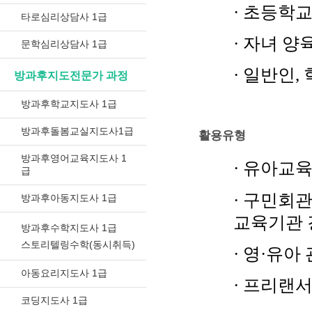
· 초등학
타로심리상담사 1급
· 자녀 
문학심리상담사 1급
· 일반인,
방과후지도전문가 과정
방과후학교지도사 1급
방과후돌봄교실지도사1급
활용유형
방과후영어교육지도사 1
· 유아교
급
· 구민회
방과후아동지도사 1급
교육기관 
방과후수학지도사 1급
스토리텔링수학(동시취득)
· 영·유아
아동요리지도사 1급
· 프리랜서
코딩지도사 1급