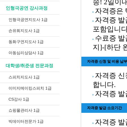
송! 2일이
인형극공연 강사과정
자격증은 
자격증 발
인형극공연지도사 1급
포함입니다
손유희지도사 1급
수료증 발
동화구연지도사 1급
지]-[하단
아동심리상담사 1급
자격증 신청 및 비용 납
대학생/취준생 전문과정
자격증 신
스피치지도사 1급
합니다.
이미지메이킹스피치 1급
자격증 발
CS강사 1급
자격증 발급 소요기간
쇼핑몰관리사 1급
자격증 발급
빅데이터전문가 1급