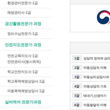
환경관리전문가 1급
예방관리사 1급
공간활용전문가 과정
정리수납전문가 1급
안전지도전문가 과정
안전교육지도사 1급
1강
상담의 정의와 심
안전관리사(동시취득)
2강
아동상담의 이해
학교안전지도사 1급
3강
아동심리상담사과 
학교폭력예방상담사 1급
4강
아동상담의 기초
아동폭력예방상담사 1급
5강
태내기,신생아기
실버케어 전문가과정
6강
아동발달의 이해