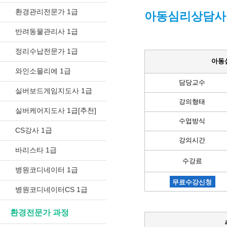
환경관리전문가 1급
아동심리상담사 
반려동물관리사 1급
정리수납전문가 1급
아동
와인소믈리에 1급
담당교수
실버보드게임지도사 1급
강의형태
실버케어지도사 1급[추천]
수업방식
CS강사 1급
강의시간
바리스타 1급
수강료
병원코디네이터 1급
무료수강신청
병원코디네이터CS 1급
환경전문가 과정