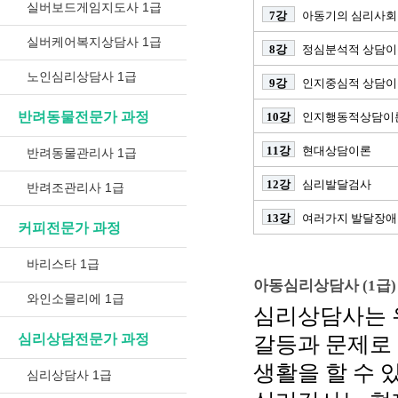
실버보드게임지도사 1급
7강
아동기의 심리사
실버케어복지상담사 1급
8강
정심분석적 상담이
노인심리상담사 1급
9강
인지중심적 상담이
반려동물전문가 과정
10강
인지행동적상담이
11강
현대상담이론
반려동물관리사 1급
12강
심리발달검사
반려조관리사 1급
13강
여러가지 발달장애
커피전문가 과정
바리스타 1급
아동심리상담사 (1급)
와인소믈리에 1급
심리상담사는 유
심리상담전문가 과정
갈등과 문제로
생활을 할 수 
심리상담사 1급