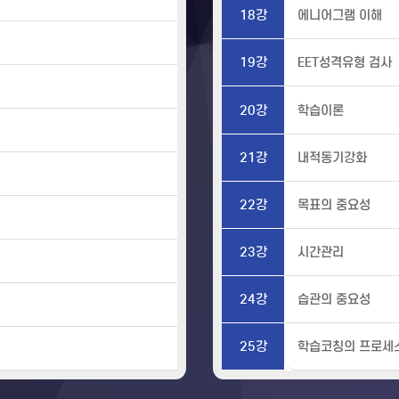
18강
에니어그램 이해
19강
EET성격유형 검사
20강
학습이론
21강
내적동기강화
22강
목표의 중요성
23강
시간관리
24강
습관의 중요성
25강
학습코칭의 프로세