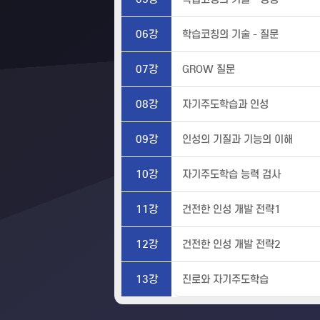
06강
학습코칭의 기술 - 질문
07강
GROW 질문
08강
자기주도학습과 인성
09강
인성의 기질과 기능의 이해
10강
자기주도학습 능력 검사
11강
건전한 인성 개발 전략1
12강
건전한 인성 개발 전략2
13강
진로와 자기주도학습